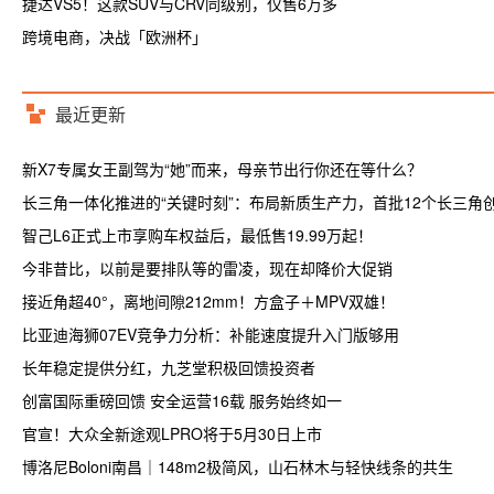
捷达VS5！这款SUV与CRV同级别，仅售6万多
跨境电商，决战「欧洲杯」
最近更新
新X7专属女王副驾为“她”而来，母亲节出行你还在等什么？
长三角一体化推进的“关键时刻”：布局新质生产力，首批12个长三角
智己L6正式上市享购车权益后，最低售19.99万起！
今非昔比，以前是要排队等的雷凌，现在却降价大促销
接近角超40°，离地间隙212mm！方盒子＋MPV双雄！
比亚迪海狮07EV竞争力分析：补能速度提升入门版够用
长年稳定提供分红，九芝堂积极回馈投资者
创富国际重磅回馈 安全运营16载 服务始终如一
官宣！大众全新途观LPRO将于5月30日上市
博洛尼Boloni南昌｜148m2极简风，山石林木与轻快线条的共生