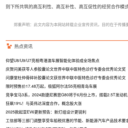
则下所共筑的高互利性、高互补性、高互促性的经贸合作模
郑重声明：此文内容为本网站转载企业宣传资讯，目的在于传播
热点资讯
仰望U8/U9/U7亮相粤港澳车展智能化体验成全场焦点
庆贺问美茯苓人参胶囊论文世界中联中医特色诊疗专委会优秀论文奖
问康堂杜仲骨碎补胶囊论文获世界中联中医特色诊疗专委会优秀论文
限时预售价17.48万起，极狐阿尔法S5亮相青岛车展
竞争宝马3系，2024款捷尼赛思G80将于6月份上市，搭载2.5T发动机
狂飙19%！与英伟达深度合作，概念股大涨
2025款起亚EV6更新预告：新灯组设计更锐利
工信部等三部门调整享受车船税优惠的节能、新能源汽车产品技术要