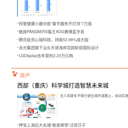
阿里健康小鹿中医“春节服务不打烊”7万医
魅族PANDAERX猫王XOG赛博蓝牙音
腾讯投资心域科技，持股52.98%成大股
龙光集团旗下汕头天境海岸花园斩获国际设计
LGDisplay去年营利2.23万亿韩
房产
西部（重庆）科学城打造智慧未来城
无人驾驶车平稳行驶在城市道路上，自动实施跟
押宝上海后大名城“勒紧裤带”过苦日子