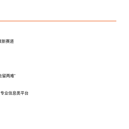
衰新赛道
期
去留两难”
的专业信息类平台