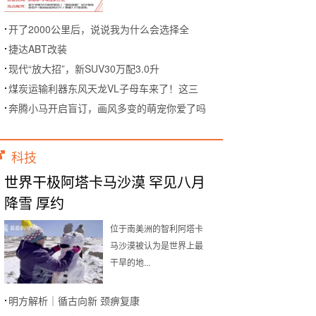
开了2000公里后，说说我为什么会选择全
捷达ABT改装
现代“放大招”，新SUV30万配3.0升
煤炭运输利器东风天龙VL子母车来了！这三
奔腾小马开启盲订，画风多变的萌宠你爱了吗
科技
世界干极阿塔卡马沙漠 罕见八月
降雪 厚约
位于南美洲的智利阿塔卡
马沙漠被认为是世界上最
干旱的地...
明方解析｜循古向新 颈痹复康