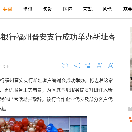
要闻
资讯
滚动
国际
宏观
股票
基
丰银行福州晋安支行成功举办新址客
财经周刊
评论
打印
字大
字小
银行福州晋安支行新址客户答谢会成功举办，标志着这家
、更优服务正式启幕，为区域金融服务提质升级注入新
熊伟出席活动并致辞，该行合作企业代表及部分客户代
动。