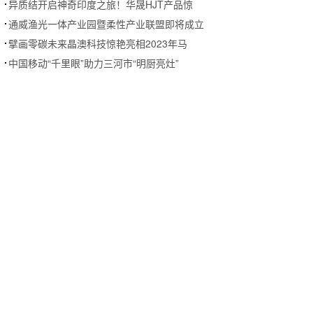
异质结开启神奇印度之旅！华晟HJT产品惊
通威渔光一体产业园暨柔性产业联盟即将成立
擘画零碳未来晶澳科技惊艳亮相2023年马
中国移动“千里眼”助力三河市“明厨亮灶”