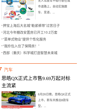
无人驾驶车平稳行驶在城
市道路上，自动实施跟
车、变道、...
押宝上海后大名城“勒紧裤带”过苦日子
河北今年棚改安置房已开工10.2万套
“菜单式物业”提供个性化服务
“我拎包入住了保障房！”
西部（重庆）科学城打造智慧未来城
汽车
思皓QX正式上市售9.69万起对标
主流紧
6月26日晚，思皓QX正式
上市，新车共推出8款车
型，...