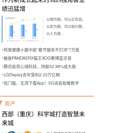
作为新成长起来的SaaS独角兽业
绩迅猛增
以铜为镜，可以正衣冠，
以史为镜，可以知兴替，
以人为镜...
阿里健康小鹿中医“春节服务不打烊”7万医
魅族PANDAERX猫王XOG赛博蓝牙音
腾讯投资心域科技，持股52.98%成大股
LGDisplay去年营利2.23万亿韩
低门槛、无须下载App！5G消息助推数字
房产
西部（重庆）科学城打造智慧未
来城