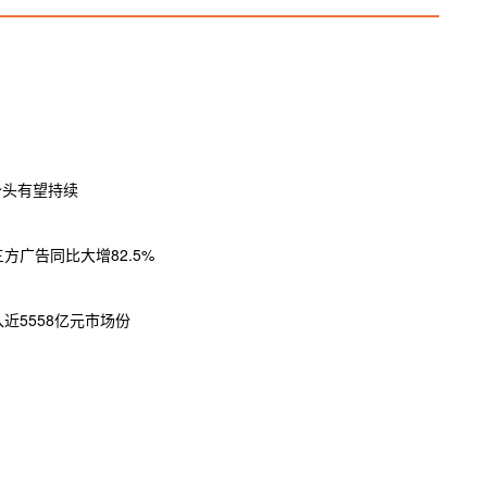
势头有望持续
 三方广告同比大增82.5%
入近5558亿元市场份