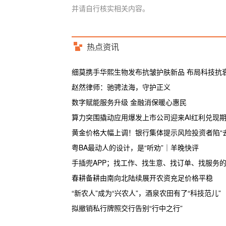
并请自行核实相关内容。
热点资讯
细莫携手华熙生物发布抗皱护肤新品 布局科技抗
赵然律师：驰骋法海，守护正义
数字赋能服务升级 金融消保暖心惠民
算力突围撬动应用爆发上市公司迎来AI红利兑现
黄金价格大幅上调！银行集体提示风险投资者陷“
粤BA最动人的设计，是“听劝”｜羊晚快评
手插兜APP；找工作、找生意、找订单、找服务
春耕备耕由南向北陆续展开农资充足价格平稳
“新农人”成为“兴农人”，酒泉农田有了“科技范儿”
拟撤销私行牌照交行告别“行中之行”