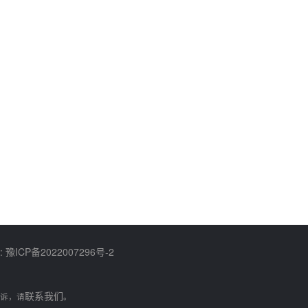
:
豫ICP备2022007296号-2
联系我们
诉，请
。