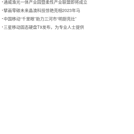
通威渔光一体产业园暨柔性产业联盟即将成立
擘画零碳未来晶澳科技惊艳亮相2023年马
中国移动“千里眼”助力三河市“明厨亮灶”
三星移动固态硬盘T9发布，为专业人士提供