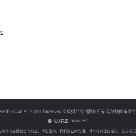
%
性
ww.fhlxsc.cn All Rights Reserved 凤凰财经周刊版权所有
网站地图
备案号
站部分内容侵犯您的权益，请您告知，我们会立即处理。对本站有任何建议、意见或投