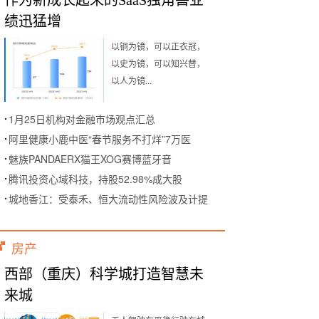
作为新成长起来的SaaS独角兽业
绩迅猛增
以铜为镜，可以正衣冠，
以史为镜，可以知兴替，
以人为镜...
1月25日机构对金融市场观点汇总
阿里健康小鹿中医“春节服务不打烊”7万医
魅族PANDAERX猫王XOG赛博蓝牙音
腾讯投资心域科技，持股52.98%成大股
城地香江：受泰禾、恒大流动性风险波及计提
房产
西部（重庆）科学城打造智慧未
来城