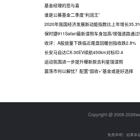
基金经理的悲与喜
谁是公募基金二季度“利润王”
2020年我国经济发展新动能指数比上年增长35.3
保时捷911Safari最新谍照车身加高/增强道路通过
收评：A股放量下跌临近尾盘回暖创指收跌2.8%
长安马自达CX-30EV续航450km对标ID.4
运动氛围进一步提升曝新款吉利星瑞谍照
震荡市何以解忧？配置“固收+”基金或是好选择
Copyright @ 2008-
2026w
免责声明：如果本