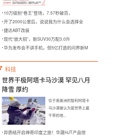
10万级别“卷王”登场，7.57秒破百，
开了2000公里后，说说我为什么会选择全
捷达ABT改装
现代“放大招”，新SUV30万配3.0升
华为发布会不讲手机，但5亿打造的问界新M
科技
世界干极阿塔卡马沙漠 罕见八月
降雪 厚约
位于南美洲的智利阿塔卡
马沙漠被认为是世界上最
干旱的地...
异质结开启神奇印度之旅！华晟HJT产品惊