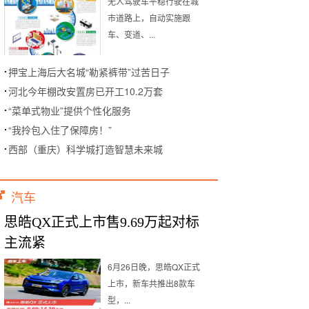
无人驾驶车平稳行驶在城
市道路上，自动实施跟
车、变道、...
押宝上海后大名城“勒紧裤带”过苦日子
河北今年棚改安置房已开工10.2万套
“菜单式物业”提供个性化服务
“我拎包入住了保障房！”
西部（重庆）科学城打造智慧未来城
汽车
思皓QX正式上市售9.69万起对标
主流紧
6月26日晚，思皓QX正式
上市，新车共推出8款车
型，...