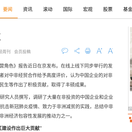
要闻
资讯
滚动
国际
宏观
股票
基
赢
经周刊 会员投稿
评论
打印
字大
字小
营角色》报告近日在京发布。在线上线下同步举行的发
者对中非经贸合作给予高度评价，认为中国企业的对非
民生等作出了积极贡献，取得了丰硕成果。
和研究人员撰写，调研了大量在非投资的中国企业和企业
洲抗击新冠肺炎疫情、致力于非洲减贫的实践，总结中非
非洲经济包容性发展的推动力之一。
区建设作出巨大贡献”