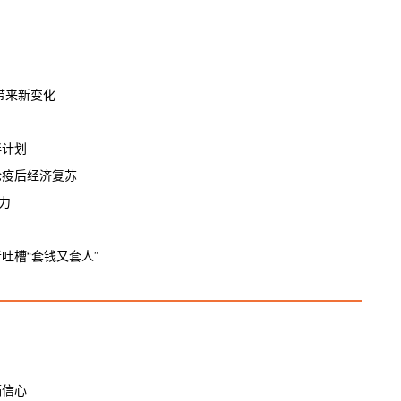
带来新变化
伴计划
论疫后经济复苏
力
吐槽“套钱又套人”
满信心