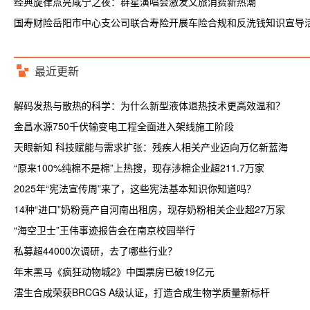
经典旋律点亮咸宁之夜：群星演唱会激发文旅消费新热潮
国寿财险岳阳市中心支公司联合寿险开展车险合规和反洗钱知识宣导
最近更新
解码发热与散热的科学：为什么新型液体退热技术更高效温和？
金昌水源750千伏输变电工程全面进入架线施工阶段
天眼新知 科技赋能与需求扩张：残疾人相关产业迈向万亿新蓝海
“原来100%纯棉不是棉”上热搜，现存涉棉企业超211.7万家
2025年“宪法宣传周”来了，这些宪法基本知识你知道吗？
14种“进口”奶粉竟产自河南出租房，现存奶粉相关企业超27万家
“海空卫士”王伟事迹报告会在南京校园举行
私募超44000次调研，去了哪些行业？
年末黑马《疯狂动物城2》中国票房已破19亿元
澐生合成荣获BRCGS A级认证，打造合成生物学质量新标杆