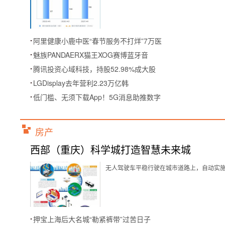
阿里健康小鹿中医“春节服务不打烊”7万医
魅族PANDAERX猫王XOG赛博蓝牙音
腾讯投资心域科技，持股52.98%成大股
LGDisplay去年营利2.23万亿韩
低门槛、无须下载App！5G消息助推数字
房产
西部（重庆）科学城打造智慧未来城
无人驾驶车平稳行驶在城市道路上，自动实施跟
押宝上海后大名城“勒紧裤带”过苦日子