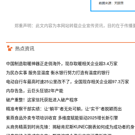
郑重声明：此文内容为本网站转载企业宣传资讯，目的在于传播
热点资讯
中国制造取暖神器正走俏海外，现存取暖相关企业超3.4万家
为民办实事 服务显温度 衡水银行努力打造有温度的银行
电动自行车最高时速25公里改不了，全国现存相关企业超97.3万家
内存告急，云巨头狂锁2年产能
破产重整！这家信托获批进入破产程序
精准考察干部实绩：让“躺平”者无处可躺，让“实干”者脱颖而出
紫燕食品外卖专项培训收官 多维度赋能驱动2025增长新引擎
从商务精英到时尚先锋：揭秘肯尼斯KUNEC腕表如何成为成功者的身