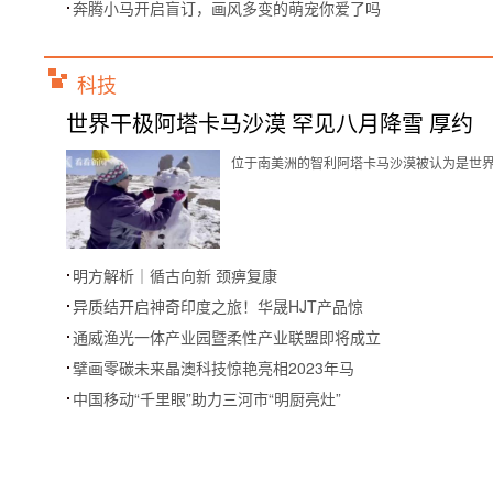
奔腾小马开启盲订，画风多变的萌宠你爱了吗
科技
世界干极阿塔卡马沙漠 罕见八月降雪 厚约
位于南美洲的智利阿塔卡马沙漠被认为是世界上
明方解析｜循古向新 颈痹复康
异质结开启神奇印度之旅！华晟HJT产品惊
通威渔光一体产业园暨柔性产业联盟即将成立
擘画零碳未来晶澳科技惊艳亮相2023年马
中国移动“千里眼”助力三河市“明厨亮灶”